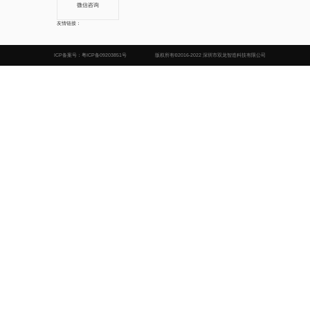
微信咨询
友情链接：
ICP备案号：
粤ICP备09203851号
版权所有©2016-2022 深圳市双龙智造科技有限公司