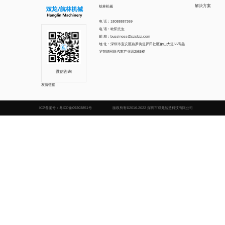
解决方案
航林机械
电 话：18088887369
电 话：欧阳先生
邮 箱：bussiness@szslzz.com
地 址：深圳市宝安区燕罗街道罗田社区象山大道55号燕
罗智能网联汽车产业园2栋5楼
微信咨询
友情链接：
ICP备案号：
粤ICP备09203851号
版权所有©2016-2022 深圳市双龙智造科技有限公司