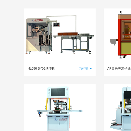
HL086 SY03丝印机
AF四头等离子涂油机
了解详情
➤